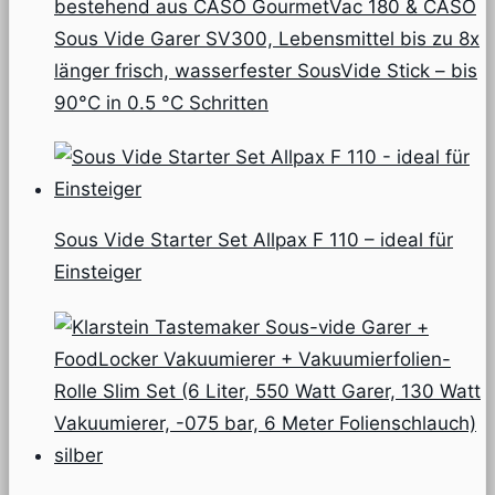
bestehend aus CASO GourmetVac 180 & CASO
Sous Vide Garer SV300, Lebensmittel bis zu 8x
länger frisch, wasserfester SousVide Stick – bis
90°C in 0.5 °C Schritten
Sous Vide Starter Set Allpax F 110 – ideal für
Einsteiger