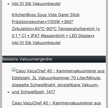
KitchenBoss Sous Vide Garer Stick
Präzisionskocher•1100W •360°
Zirkulation•40℃-90℃ Temperaturbereich (±
0,1 ° C) • IPX7 Wasserdicht • LED Display•
inkl.10 Stk Vakuumbeutel
Beliebte Vakuumiergeräte
Caso VacuChef 40 – Kammervakuumierer aus