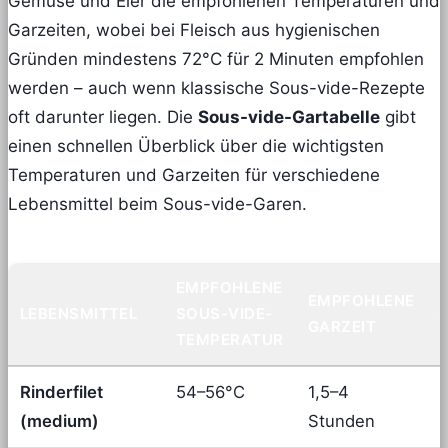
Gemüse und Eier die empfohlenen Temperaturen und
Garzeiten, wobei bei Fleisch aus hygienischen
Gründen mindestens 72°C für 2 Minuten empfohlen
werden – auch wenn klassische Sous-vide-Rezepte
oft darunter liegen. Die
Sous-vide-Gartabelle
gibt
einen schnellen Überblick über die wichtigsten
Temperaturen und Garzeiten für verschiedene
Lebensmittel beim Sous-vide-Garen.
EMPFOHLENE
EMPFOHLENE
LEBENSMITTEL
SOUS-VIDE-
GARZEIT
TEMPERATUR
Rinderfilet
54–56°C
1,5–4
F
(medium)
Stunden
m