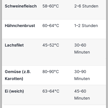
Schweinefleisch
58–60°C
2–6 Stunden
M
K
Hähnchenbrust
60–64°C
1–2 Stunden
M
v
Lachsfilet
45–52°C
30–60
F
Minuten
b
Gemüse (z.B.
80–90°C
30–90
K
Karotten)
Minuten
S
Ei (weich)
63–64°C
45–60
F
Minuten
a