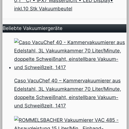
0,1 ° C) • IPX7 Wasserdicht • LED Display•
inkl.10 Stk Vakuumbeutel
Beliebte Vakuumiergeräte
Caso VacuChef 40 – Kammervakuumierer aus
Edelstahl, 3L Vakuumkammer 70 Liter/Minute,
doppelte Schweißnaht, einstellbare Vakuum-
und Schweißzeit, 1417