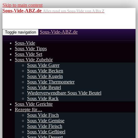
Skip to main content
Sous-Vide-ABZ.de
Alles rund um Sous-Vide von A Bis Z
Sous-Vide-ABZ.de
Toggle navigation
Sous-Vide
Sous Vide Tipps
Sous Vide Set
Sous Vide Zubehör
Sous Vide Garer
Sous Vide Becken
Sous Vide Kugeln
Sous Vide Thermometer
Sous Vide Beutel
Wiederverwendbare Sous Vide Beutel
Sous Vide Rack
Sous Vide Gerichte
Rezepte für…
Sous Vide Fisch
Sous Vide Gemüse
Sous Vide Fleisch
Sous Vide Geflügel
Sous Vide Dessert