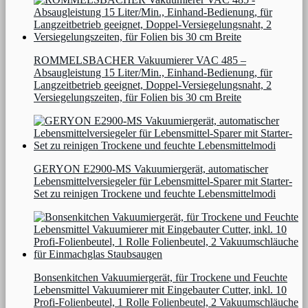
ROMMELSBACHER Vakuumierer VAC 485 –
Absaugleistung 15 Liter/Min., Einhand-Bedienung, für
Langzeitbetrieb geeignet, Doppel-Versiegelungsnaht, 2
Versiegelungszeiten, für Folien bis 30 cm Breite
GERYON E2900-MS Vakuumiergerät, automatischer
Lebensmittelversiegeler für Lebensmittel-Sparer mit Starter-
Set zu reinigen Trockene und feuchte Lebensmittelmodi
Bonsenkitchen Vakuumiergerät, für Trockene und Feuchte
Lebensmittel Vakuumierer mit Eingebauter Cutter, inkl. 10
Profi-Folienbeutel, 1 Rolle Folienbeutel, 2 Vakuumschläuche