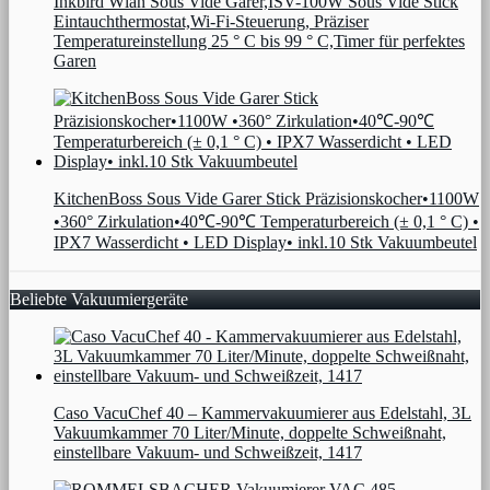
Inkbird Wlan Sous Vide Garer,ISV-100W Sous Vide Stick
Eintauchthermostat,Wi-Fi-Steuerung, Präziser
Temperatureinstellung 25 ° C bis 99 ° C,Timer für perfektes
Garen
KitchenBoss Sous Vide Garer Stick Präzisionskocher•1100W
•360° Zirkulation•40℃-90℃ Temperaturbereich (± 0,1 ° C) •
IPX7 Wasserdicht • LED Display• inkl.10 Stk Vakuumbeutel
Beliebte Vakuumiergeräte
Caso VacuChef 40 – Kammervakuumierer aus Edelstahl, 3L
Vakuumkammer 70 Liter/Minute, doppelte Schweißnaht,
einstellbare Vakuum- und Schweißzeit, 1417