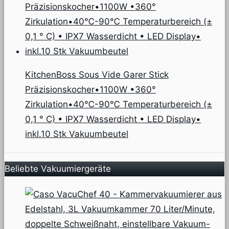
KitchenBoss Sous Vide Garer Stick
Präzisionskocher•1100W •360°
Zirkulation•40℃-90℃ Temperaturbereich (±
0,1 ° C) • IPX7 Wasserdicht • LED Display•
inkl.10 Stk Vakuumbeutel
Beliebte Vakuumiergeräte